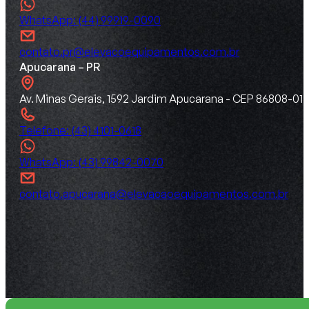
WhatsApp: (44) 99919-0090
contato.pr@elevacoequipamentos.com.br
Apucarana – PR
Av. Minas Gerais, 1592 Jardim Apucarana - CEP 86808-015
Telefone: (43) 4101-0618
WhatsApp: (43) 99842-0070
contato.apucarana@elevacaoequipamentos.com.br