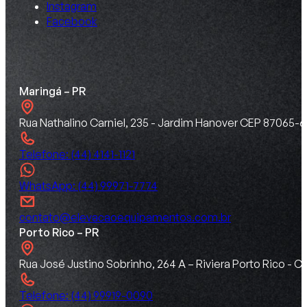
Instagram
Facebook
Maringá – PR
Rua Nathalino Carniel, 235 - Jardim Hanover CEP 87065-6
Telefone: (44) 4141-1121
WhatsApp: (44) 99971-7774
contato@elevacaoequipamentos.com.br
Porto Rico – PR
Rua José Justino Sobrinho, 264 A – Riviera Porto Rico -
Telefone: (44) 99919-0090