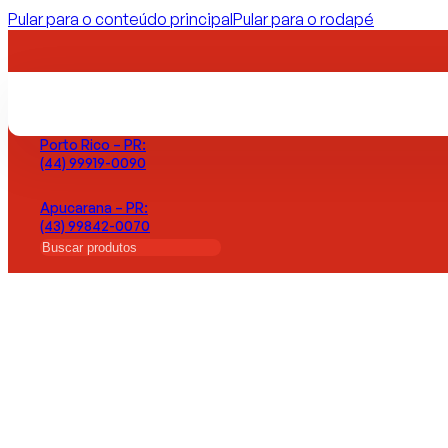
Pular para o conteúdo principal
Pular para o rodapé
Maringá – PR:
(44) 99971-7774
Porto Rico – PR:
(44) 99919-0090
Apucarana – PR:
(43) 99842-0070