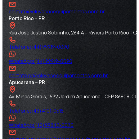
contato@elevacaoequipamentos.com.br
Porto Rico – PR
Rua José Justino Sobrinho, 264 A – Riviera Porto Rico -
Telefone: (44) 99919-0090
WhatsApp: (44) 99919-0090
contato.pr@elevacoequipamentos.com.br
Apucarana – PR
Av. Minas Gerais, 1592 Jardim Apucarana - CEP 86808-015
Telefone: (43) 4101-0618
WhatsApp: (43) 99842-0070