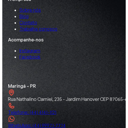
Sobre nós
Blog
Contato
Trabalhe conosco
Acompanhe-nos
Instagram
Facebook
Maringá – PR
Rua Nathalino Carniel, 235 - Jardim Hanover CEP 87065-6
Telefone: (44) 4141-1121
WhatsApp: (44) 99971-7774