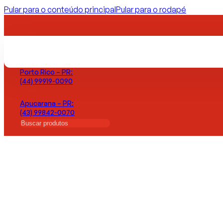
Pular para o conteúdo principal
Pular para o rodapé
Maringá – PR:
(44) 99971-7774
Porto Rico – PR:
(44) 99919-0090
Apucarana – PR:
(43) 99842-0070