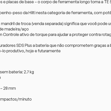
s e placas de base – o corpo de ferramenta longo torna a TE 
ho-peso da Hilti nesta categoria de ferramenta, com potênc
 mandril de troca (venda separada) significa que você pode u
s de madeira/aço
 Controle ativo de torque para ajudar a proteger contra rot
rfuradores SDS Plus a bateria que não comprometem graças a
ê-lo produtivo, hoje e futuramente
em bateria: 2.7 kg
m
4 – 28 mm
 impactos/minuto