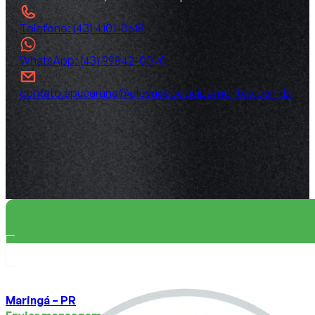
Telefone: (43) 4101-0618
WhatsApp: (43) 99842-0070
contato.apucarana@elevacaoequipamentos.com.br
Maringá – PR