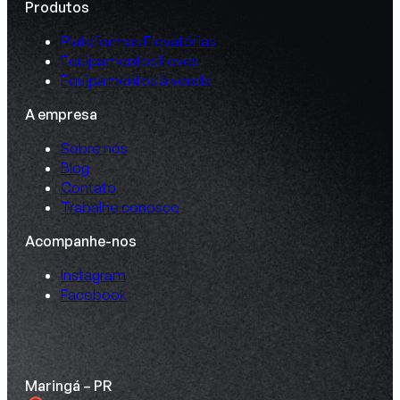
Produtos
Plataformas Elevatórias
Equipamentos Leves
Equipamentos à venda
A empresa
Sobre nós
Blog
Contato
Trabalhe conosco
Acompanhe-nos
Instagram
Facebook
Maringá – PR