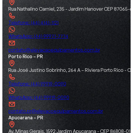
Rua Nathalino Carniel, 235 - Jardim Hanover CEP 87065-6
Telefone: (44) 4141-1121
WhatsApp: (44) 99971-7774
contato@elevacaoequipamentos.com.br
Porto Rico – PR
Rua José Justino Sobrinho, 264 A – Riviera Porto Rico -
Telefone: (44) 99919-0090
WhatsApp: (44) 99919-0090
contato.pr@elevacoequipamentos.com.br
Apucarana – PR
Av. Minas Gerais, 1592 Jardim Apucarana - CEP 86808-015