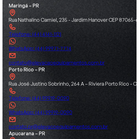
Maringá – PR
Rua Nathalino Carniel, 235 - Jardim Hanover CEP 87065-6
Telefone: (44) 4141-1121
WhatsApp: (44) 99971-7774
contato@elevacaoequipamentos.com.br
Porto Rico – PR
Rua José Justino Sobrinho, 264 A – Riviera Porto Rico -
Telefone: (44) 99919-0090
WhatsApp: (44) 99919-0090
contato.pr@elevacoequipamentos.com.br
Apucarana – PR