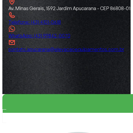
Av. Minas Gerais, 1592 Jardim Apucarana - CEP 86808-015
Telefone: (43) 4101-0618
WhatsApp: (43) 99842-0070
contato.apucarana@elevacaoequipamentos.com.br