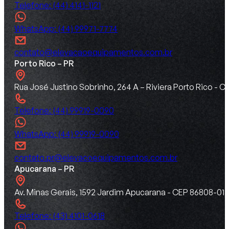
Telefone: (44) 4141-1121
WhatsApp: (44) 99971-7774
contato@elevacaoequipamentos.com.br
Porto Rico – PR
Rua José Justino Sobrinho, 264 A – Riviera Porto Rico -
Telefone: (44) 99919-0090
WhatsApp: (44) 99919-0090
contato.pr@elevacoequipamentos.com.br
Apucarana – PR
Av. Minas Gerais, 1592 Jardim Apucarana - CEP 86808-015
Telefone: (43) 4101-0618