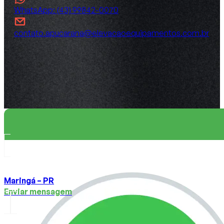
WhatsApp: (43) 99842-0070
contato.apucarana@elevacaoequipamentos.com.br
Maringá – PR
Enviar mensagem