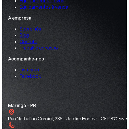
Equipamentos Leves
Equipamentos à venda
A empresa
Sobre nós
Blog
Contato
Trabalhe conosco
Acompanhe-nos
Instagram
Facebook
Maringá – PR
Rua Nathalino Carniel, 235 - Jardim Hanover CEP 87065-6