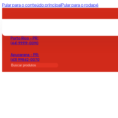
Pular para o conteúdo principal
Pular para o rodapé
Maringá – PR:
(44) 99971-7774
Porto Rico – PR:
(44) 99919-0090
Apucarana – PR:
(43) 99842-0070