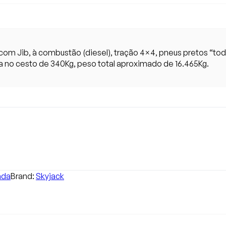
, com Jib, à combustão (diesel), tração 4×4, pneus pretos “t
 no cesto de 340Kg, peso total aproximado de 16.465Kg.
ada
Brand:
Skyjack