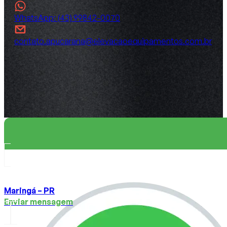
WhatsApp: (43) 99842-0070
contato.apucarana@elevacaoequipamentos.com.br
Maringá – PR
Enviar mensagem