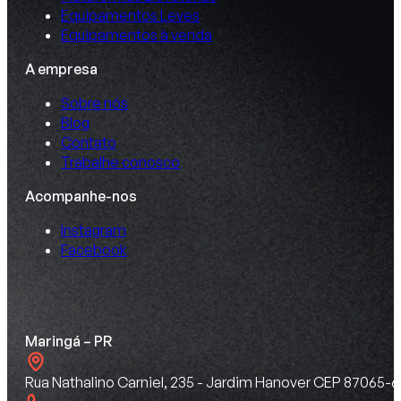
Equipamentos Leves
Equipamentos à venda
A empresa
Sobre nós
Blog
Contato
Trabalhe conosco
Acompanhe-nos
Instagram
Facebook
Maringá – PR
Rua Nathalino Carniel, 235 - Jardim Hanover CEP 87065-6