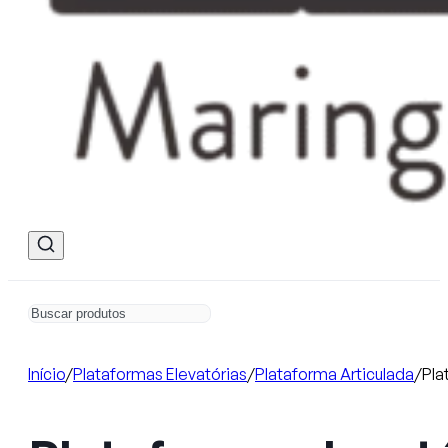
Início
/
Plataformas Elevatórias
/
Plataforma Articulada
/
Pla