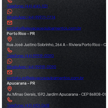
Telefone: (44) 4141-1121
WhatsApp: (44) 99971-7774
contato@elevacaoequipamentos.com.br
Porto Rico – PR
Rua José Justino Sobrinho, 264 A – Riviera Porto Rico -
Telefone: (44) 99919-0090
WhatsApp: (44) 99919-0090
contato.pr@elevacoequipamentos.com.br
Apucarana – PR
Av. Minas Gerais, 1592 Jardim Apucarana - CEP 86808-015
Telefone: (43) 4101-0618