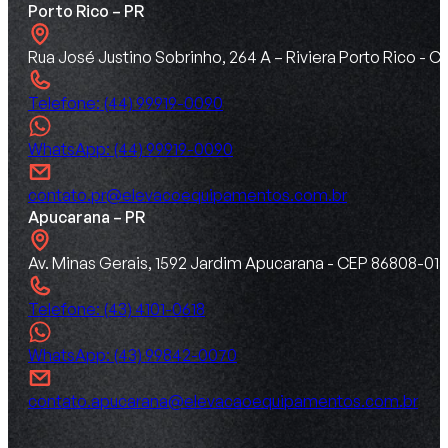
Porto Rico – PR
Rua José Justino Sobrinho, 264 A – Riviera Porto Rico -
Telefone: (44) 99919-0090
WhatsApp: (44) 99919-0090
contato.pr@elevacoequipamentos.com.br
Apucarana – PR
Av. Minas Gerais, 1592 Jardim Apucarana - CEP 86808-015
Telefone: (43) 4101-0618
WhatsApp: (43) 99842-0070
contato.apucarana@elevacaoequipamentos.com.br