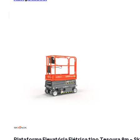
Plataforma Elevatória Elétrica tipo Tesoura 8m – 