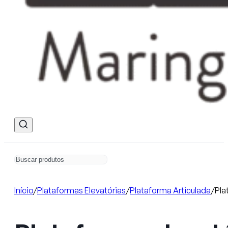
Início
/
Plataformas Elevatórias
/
Plataforma Articulada
/
Pla