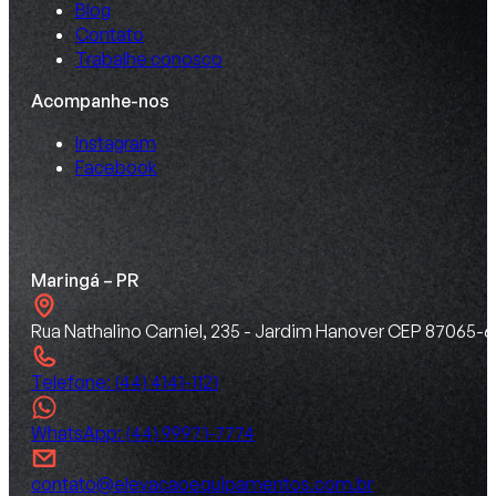
Blog
Contato
Trabalhe conosco
Acompanhe-nos
Instagram
Facebook
Maringá – PR
Rua Nathalino Carniel, 235 - Jardim Hanover CEP 87065-6
Telefone: (44) 4141-1121
WhatsApp: (44) 99971-7774
contato@elevacaoequipamentos.com.br